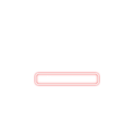
BESOIN DE RENSEIGNEMENTS ?
Nous contacter
Bouquets de fleurs, box personnalisée ou
simplement pour un renseignement, n'hésitez pas
à nous contacter
Nous contacter