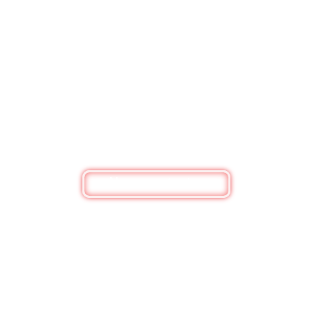
BESOIN DE RENSEIGNEMENTS ?
Nous contacter
Bouquets de fleurs, box personnalisée ou
simplement pour un renseignement, n'hésitez pas
à nous contacter
Nous contacter