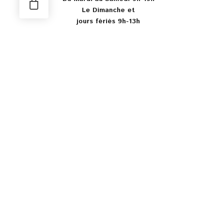
Le Dimanche et
jours fériés 9h-13h
Mail
contact@justinefleurs.com
Prestations