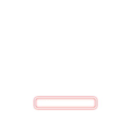
BESOIN DE RENSEIGNEMENTS ?
Nous contacter
Bouquets de fleurs, box personnalisée ou
simplement pour un renseignement, n'hésitez pas
à nous contacter
Nous contacter