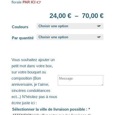
florale
PAR ICI 👉
Pla
24,00
€
–
70,00
€
de
prix
Couleurs
24,
à
Par quantité
70,
Vous souhaitez ajouter un
petit mot dans votre box,
sur votre bouquet ou
composition (Bon
anniversaire, je t'aime,
sincères condoléances
ect...) N’hésitez pas à nous
écrire juste ici :
Sélectionner la ville de livraison possible :
*