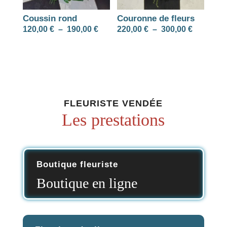
Coussin rond
Couronne de fleurs
Plage
Plage
120,00
€
–
190,00
€
220,00
€
–
300,00
€
de
de
prix :
prix :
120,00 €
220,00 €
à
à
190,00 €
300,00 €
FLEURISTE VENDÉE
Les prestations
Boutique fleuriste
Boutique en ligne