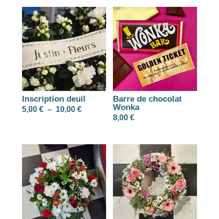
Inscription deuil
Barre de chocolat
Wonka
Plage
5,00
€
–
10,00
€
8,00
€
de
prix :
5,00 €
à
10,00 €