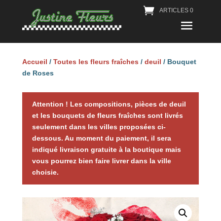
ARTICLES 0
Accueil
/
Toutes les fleurs fraîches
/
deuil
/ Bouquet
de Roses
Attention ! Les compositions, pièces de deuil
et les bouquets de fleurs fraîches sont livrés
seulement dans les villes proposées ci-
dessous. Au moment du paiement, il sera
indiqué livraison gratuite à la boutique mais
vous pourrez bien faire livrer dans la ville
choisie.