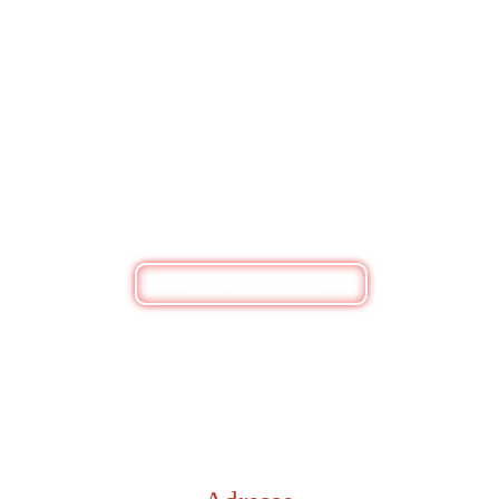
BESOIN DE RENSEIGNEMENTS ?
Nous contacter
Bouquets de fleurs, box personnalisée ou
simplement pour un renseignement, n'hésitez pas à
nous contacter
Nous contacter