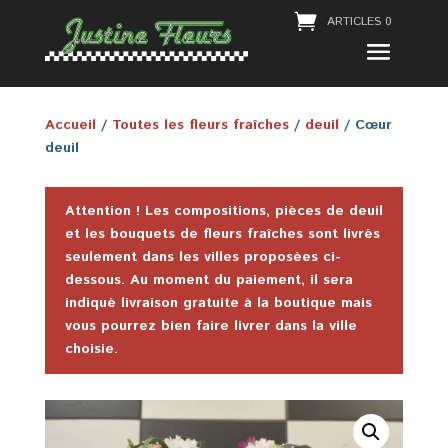
ARTICLES 0
Accueil
/
Toutes les fleurs fraîches
/
deuil
/ Cœur
deuil
Attention ! Les compositions, pièces de deuil
et les bouquets de fleurs fraîches sont livrés
seulement dans les villes proposées ci-
dessous. Au moment du paiement, il sera
indiqué livraison gratuite à la boutique mais
vous pourrez bien faire livrer dans la ville
choisie.