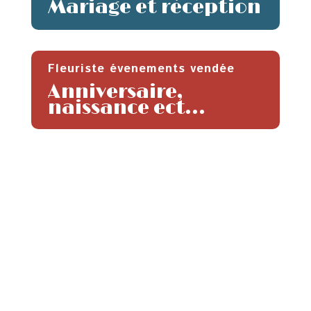
Mariage et réception
Fleuriste évenements vendée
Anniversaire,
naissance ect…
BESOIN DE RENSEIGNEMENTS ?
Nous contacter
Bouquets de fleurs, box personnalisée ou