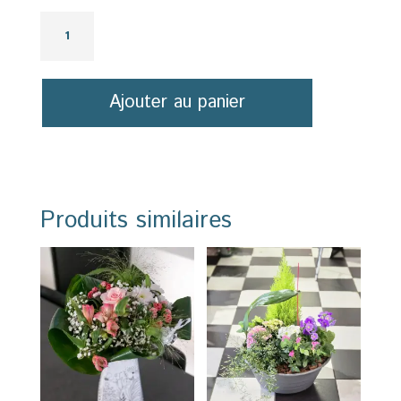
quantité
de
Cœur
deuil
Ajouter au panier
Produits similaires