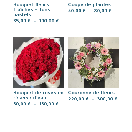
Bouquet fleurs
Coupe de plantes
fraîches – tons
Plage
40,00
€
–
80,00
€
pastels
de
Plage
35,00
€
–
100,00
€
prix :
de
40,00 €
prix :
à
35,00 €
80,00 €
à
100,00 €
Bouquet de roses en
Couronne de fleurs
réserve d’eau
Plage
220,00
€
–
300,00
€
Plage
50,00
€
–
150,00
€
de
de
prix :
prix :
220,0
50,00 €
à