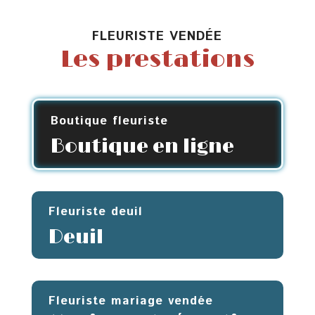
à
300,0
150,00 €
FLEURISTE VENDÉE
Les prestations
Boutique fleuriste
Boutique en ligne
Fleuriste deuil
Deuil
Fleuriste mariage vendée