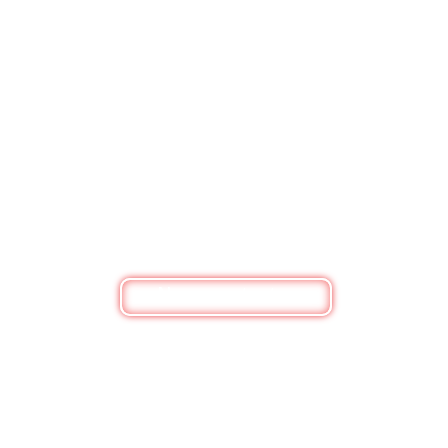
BESOIN DE RENSEIGNEMENTS ?
Nous contacter
Bouquets de fleurs, box personnalisée ou
simplement pour un renseignement, n'hésitez pas
à nous contacter
Nous contacter