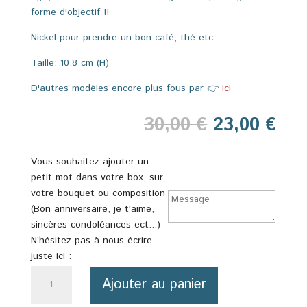
forme d'objectif !!
Nickel pour prendre un bon café, thé etc...
Taille: 10.8 cm (H)
D'autres modèles encore plus fous par 👉
ici
Le
Le
30,00
€
23,00
€
prix
pri
initial
act
Vous souhaitez ajouter un
était :
est 
petit mot dans votre box, sur
30,00 €.
23,
votre bouquet ou composition
(Bon anniversaire, je t'aime,
sincères condoléances ect...)
N’hésitez pas à nous écrire
juste ici :
quantité
Ajouter au panier
de
Mug