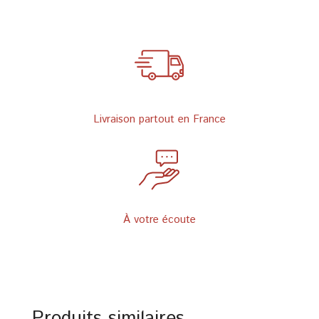
Objectif
Céramique
Livraison partout en France
À votre écoute
Produits similaires