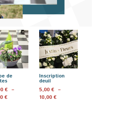
pe de
Inscription
tes
deuil
00
€
–
5,00
€
–
Plage
Plage
00
€
10,00
€
de
de
prix :
prix :
40,00 €
5,00 €
à
à