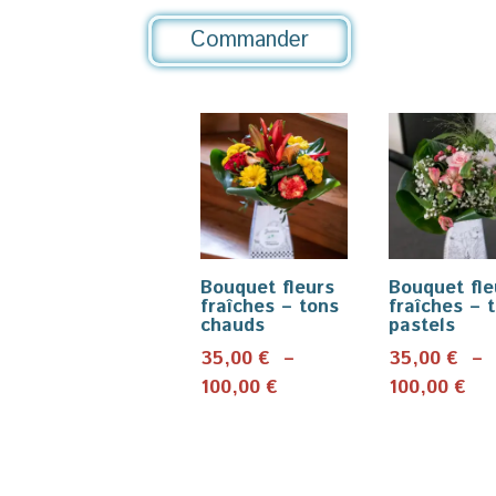
Commander
Bouquet fleurs
Bouquet fle
fraîches – tons
fraîches – 
chauds
pastels
35,00
€
–
35,00
€
–
Plage
Pla
100,00
€
100,00
€
de
de
prix :
pri
35,00 €
35,