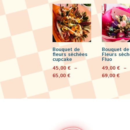
Bouquet de
Bouquet de
fleurs séchées
Fleurs séc
cupcake
Fluo
45,00
€
–
49,00
€
–
Plage
Pla
65,00
€
69,00
€
de
de
prix :
prix 
45,00 €
49,
à
à
65,00 €
69,0