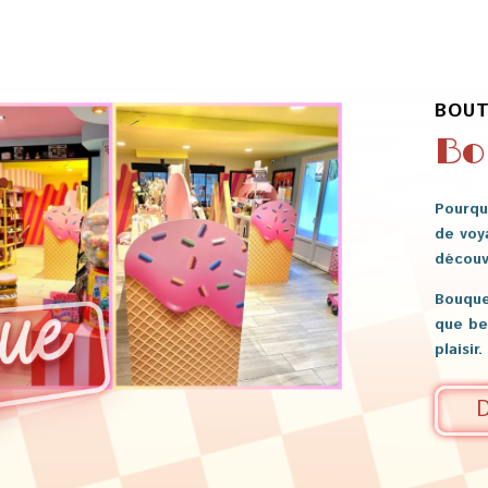
à
70,00 €
,00 €
100,00 €
BOUT
Bo
Pourquo
de voy
découvr
Bouque
que be
plaisir.
D