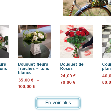
urs
Bouquet fleurs
Bouquet de
Cou
tons
fraîches – tons
Roses
plan
blancs
24,00
€
–
40,
35,00
€
–
Plage
70,00
€
80,
ge
Plage
100,00
€
de
de
prix :
x :
prix :
24,00 €
En voir plus
00 €
35,00 €
à