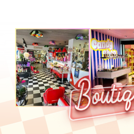
à
à
100,00 €
100