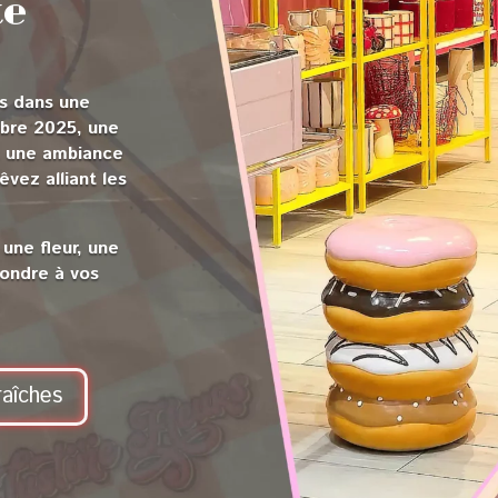
te
rs dans une
obre 2025, une
nt une ambiance
vez alliant les
 une fleur, une
pondre à vos
raîches