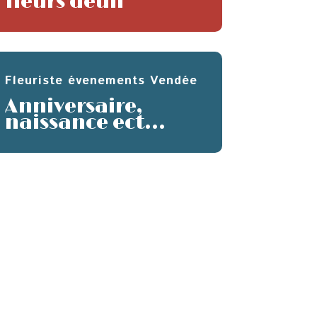
fleurs deuil
Fleuriste évenements Vendée
Anniversaire,
naissance ect…