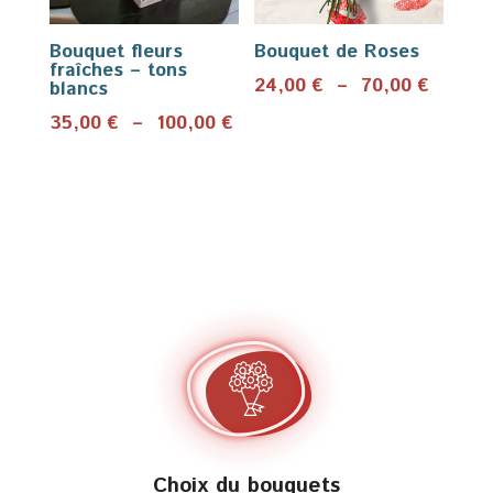
Bouquet fleurs
Bouquet de Roses
fraîches – tons
Plage
24,00
€
–
70,00
€
blancs
de
Plage
35,00
€
–
100,00
€
prix :
de
24,00 
prix :
à
35,00 €
70,00 
à
100,00 €
Choix du bouquets