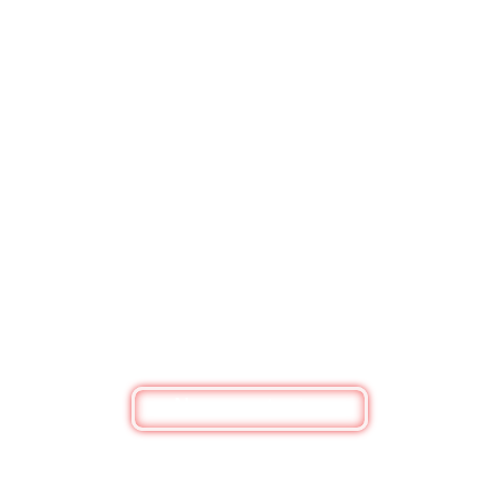
BESOIN DE RENSEIGNEMENTS ?
Nous contacter
Bouquets de fleurs, box personnalisée ou
simplement pour un renseignement, n'hésitez pas
à nous contacter
Nous contacter