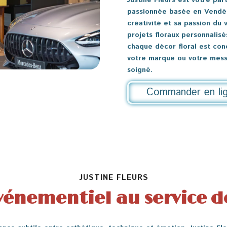
Justine Fleurs est votre part
passionnée basée en Vendée
créativité et sa passion du
projets floraux personnalis
chaque décor floral est con
votre marque ou votre mess
soigné.
Commander en li
JUSTINE FLEURS
événementiel au service d