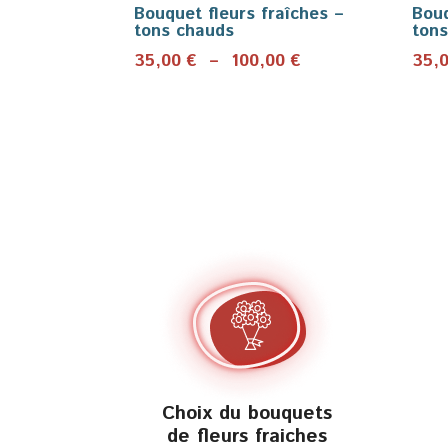
Bouquet fleurs fraîches –
Bouq
tons chauds
tons
Plage
35,00
€
–
100,00
€
35,
de
prix :
35,00 €
à
100,00 €
Choix du bouquets
de fleurs fraiches