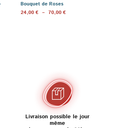
–
Bouquet de Roses
Plage
24,00
€
–
70,00
€
e
de
prix :
:
24,00 €
0 €
à
70,00 €
00 €
Livraison possible le jour
même