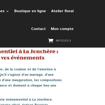
hes
Boutique en ligne
Atelier floral
Contact
Mon compte
ARTICLES 0
entiel à La Jonchère :
r vos événements
ie, de la couleur et de l’émotion à
’il s’agisse d’un mariage, d’une
u d’une inauguration, les compositions
iance et donnent à chaque lieu une
iste événementiel à La Jonchère
,