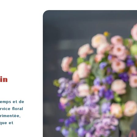
in
temps et de
rvice floral
érimentée,
ique et