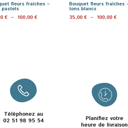
uet fleurs fraîches –
Bouquet fleurs fraîches 
 pastels
tons blancs
Plage
Plag
00
€
–
100,00
€
35,00
€
–
100,00
€
de
de
prix :
prix 
35,00 €
35,0
à
à
100,00 €
100,
Téléphonez au
Planifiez votre
02 51 98 95 54
heure de livraison