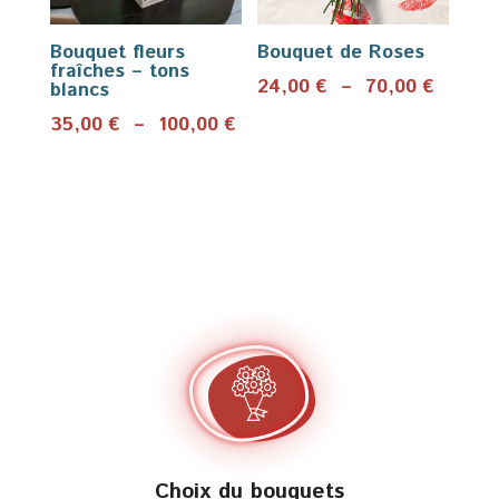
Bouquet fleurs
Bouquet de Roses
fraîches – tons
Plage
24,00
€
–
70,00
€
blancs
de
Plage
35,00
€
–
100,00
€
prix :
de
24,00 
prix :
à
35,00 €
70,00 
à
100,00 €
Choix du bouquets