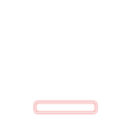
BESOIN DE RENSEIGNEMENTS ?
Nous contacter
Bouquets de fleurs, box personnalisée ou
simplement pour un renseignement, n'hésitez pas
à nous contacter
Nous contacter