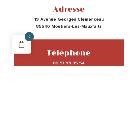
Adresse
19 Avenue Georges Clémenceau
85540 Moutiers-Les-Mauxfaits
0
Téléphone
02.51.98.95.54
Horaires
Du Mardi au Samedi 9h-19h
Le Dimanche et
jours fériés 9h-13h