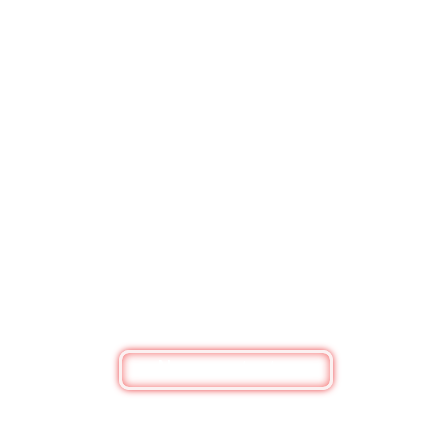
BESOIN DE RENSEIGNEMENTS ?
Nous contacter
Bouquets de fleurs, box personnalisée ou
simplement pour un renseignement, n'hésitez pas
à nous contacter
Nous contacter