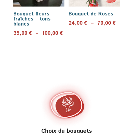
Bouquet fleurs
Bouquet de Roses
fraîches – tons
Plage
24,00
€
–
70,00
€
blancs
de
Plage
35,00
€
–
100,00
€
prix :
de
24,00 
prix :
à
35,00 €
70,00 
à
100,00 €
Choix du bouquets