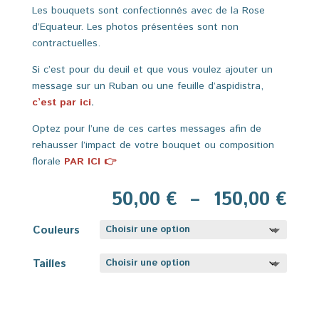
Les bouquets sont confectionnés avec de la Rose
d’Equateur. Les photos présentées sont non
contractuelles.
Si c’est pour du deuil et que vous voulez ajouter un
message sur un Ruban ou une feuille d’aspidistra,
c’est par ici
.
Optez pour l’une de ces cartes messages afin de
rehausser l’impact de votre bouquet ou composition
florale
PAR ICI 👉
Pla
50,00
€
–
150,00
€
de
prix
Couleurs
50,
à
Tailles
150