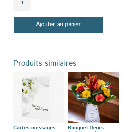
de
Bouquet
de
Ajouter au panier
roses
en
réserve
d'eau
Produits similaires
Cartes messages
Bouquet fleurs