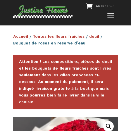
ARTICLES 0
Accueil
/
Toutes les fleurs fraîches
/
deuil
/
Bouquet de roses en réserve d’eau
Attention ! Les compositions, pièces de deuil
et les bouquets de fleurs fraîches sont livrés
seulement dans les villes proposées ci-
dessous. Au moment du paiement, il sera
indiqué livraison gratuite à la boutique mais
vous pourrez bien faire livrer dans la ville
choisie.