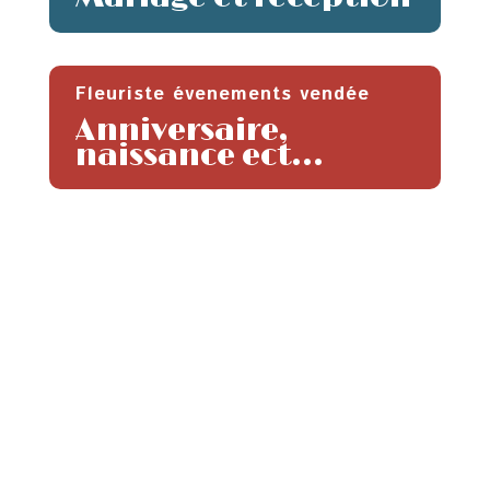
Fleuriste évenements vendée
Anniversaire,
naissance ect…
BESOIN DE RENSEIGNEMENTS ?
Nous contacter
Bouquets de fleurs, box personnalisée ou