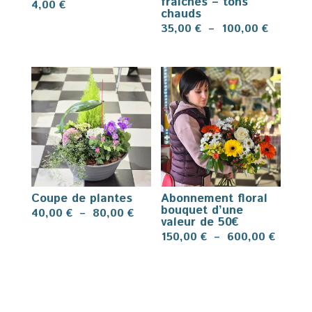
fraîches – tons
4,00
€
chauds
Plage
35,00
€
–
100,00
€
de
prix :
35,00 €
à
100,00 
Coupe de plantes
Abonnement floral
bouquet d’une
Plage
40,00
€
–
80,00
€
valeur de 50€
de
Plage
150,00
€
–
600,00
€
prix :
de
40,00 €
prix :
à
150,00
80,00 €
à