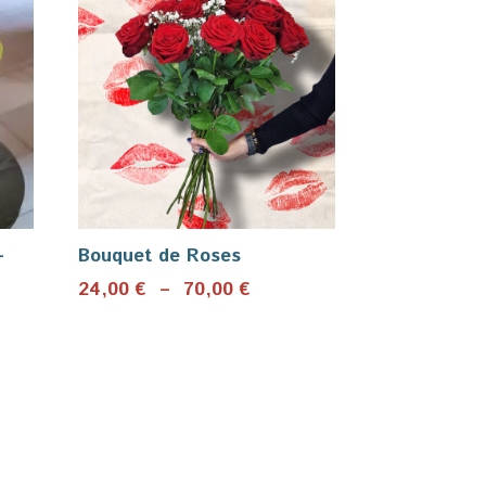
–
Bouquet de Roses
Plage
24,00
€
–
70,00
€
e
de
prix :
:
24,00 €
0 €
à
70,00 €
00 €