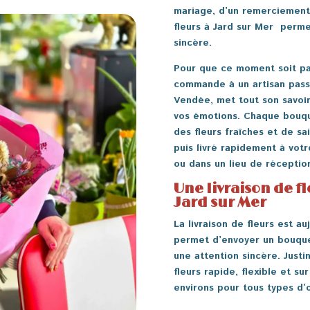
mariage, d’un remerciement
fleurs à Jard sur Mer perm
sincère.
Pour que ce moment soit par
commande à un artisan passio
Vendée, met tout son savoir-
vos émotions. Chaque bouqu
des fleurs fraîches et de sa
puis livré rapidement à votre
ou dans un lieu de réceptio
Une livraison de f
Jard sur Mer
La livraison de fleurs est au
permet d’envoyer un bouque
une attention sincère. Justi
fleurs rapide, flexible et s
environs pour tous types d’