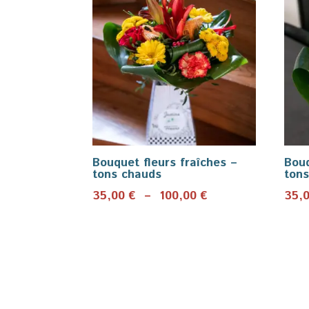
Bouquet fleurs fraîches –
Bouq
tons chauds
tons
Plage
35,00
€
–
100,00
€
35,
de
prix :
35,00 €
à
100,00 €