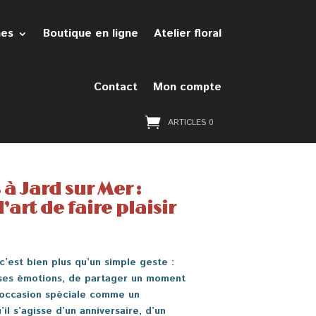
hes
Boutique en ligne
Atelier floral
Contact
Mon compte
ARTICLES 0
 à Jard sur Mer :
l’art de faire plaisir
 c’est bien plus qu’un simple geste :
 ses émotions, de partager un moment
 occasion spéciale comme un
il s’agisse d’un anniversaire, d’un