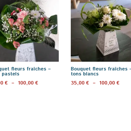
uet fleurs fraîches –
Bouquet fleurs fraîches 
 pastels
tons blancs
Plage
Plag
00
€
–
100,00
€
35,00
€
–
100,00
€
de
de
prix :
prix 
35,00 €
35,0
à
à
100,00 €
100,