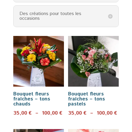
Des créations pour toutes les
occasions
Bouquet fleurs
Bouquet fleurs
fraîches – tons
fraîches – tons
chauds
pastels
Plage
Plage
35,00
€
–
100,00
€
35,00
€
–
100,00
€
de
de
prix :
prix :