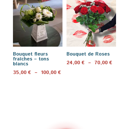
35,00 €
35,00
à
à
100,00 €
100,0
Bouquet fleurs
Bouquet de Roses
fraîches – tons
Plage
24,00
€
–
70,00
€
blancs
de
Plage
35,00
€
–
100,00
€
prix :
de
24,00 
prix :
à
35,00 €
70,00 
à
100,00 €