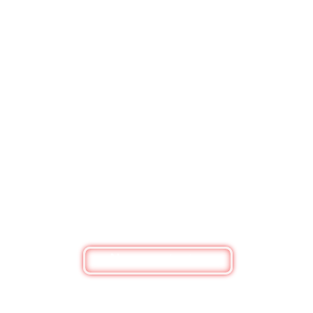
BESOIN DE RENSEIGNEMENTS ?
Nous contacter
Bouquets de fleurs, box personnalisée ou
simplement pour un renseignement, n'hésitez pas
à nous contacter
Nous contacter